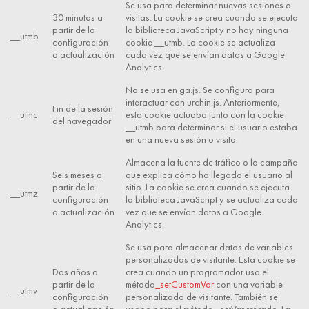
Se usa para determinar nuevas sesiones o
30 minutos a
visitas. La cookie se crea cuando se ejecuta
partir de la
la biblioteca JavaScript y no hay ninguna
__utmb
configuración
cookie __utmb. La cookie se actualiza
o actualización
cada vez que se envían datos a Google
Analytics.
No se usa en ga.js. Se configura para
interactuar con urchin.js. Anteriormente,
Fin de la sesión
__utmc
esta cookie actuaba junto con la cookie
del navegador
__utmb para determinar si el usuario estaba
en una nueva sesión o visita.
Almacena la fuente de tráfico o la campaña
Seis meses a
que explica cómo ha llegado el usuario al
partir de la
sitio. La cookie se crea cuando se ejecuta
__utmz
configuración
la biblioteca JavaScript y se actualiza cada
o actualización
vez que se envían datos a Google
Analytics.
Se usa para almacenar datos de variables
personalizadas de visitante. Esta cookie se
Dos años a
crea cuando un programador usa el
partir de la
método
_setCustomVar
con una variable
__utmv
configuración
personalizada de visitante. También se