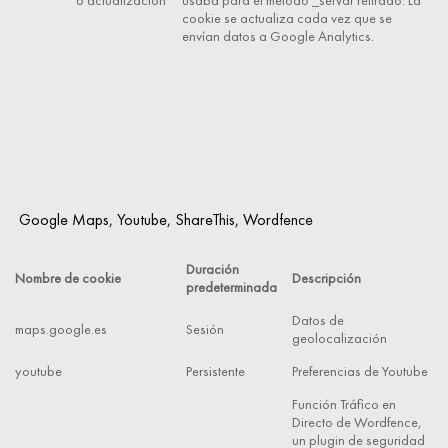
o actualización
usaba para el método _setVar retirado. La
cookie se actualiza cada vez que se
envían datos a Google Analytics.
Google Maps, Youtube, ShareThis, Wordfence
Duración
Nombre de cookie
Descripción
predeterminada
Datos de
maps.google.es
Sesión
geolocalización
youtube
Persistente
Preferencias de Youtube
Función Tráfico en
Directo de Wordfence,
un plugin de seguridad