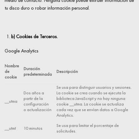
medio de contacto. Ninguna cookie puede extraer información de
tu disco duro o robar información personal.
b) Cookies de Terceros.
Google Analytics
Nombre
Duración
de
Descripción
predeterminada
cookie
Se usa para distinguir usuarios y sesiones.
Dos años a
La cookie se crea cuando se ejecuta la
partir de la
biblioteca JavaScript y no hay ninguna
__utma
configuración
cookie __utma. La cookie se actualiza
o actualización
cada vez que se envían datos a Google
Analytics.
Se usa para limitar el porcentaje de
__utmt
10 minutos
solicitudes.