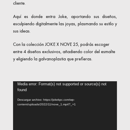
cliente.
Aquí es donde entra Joke, aportando sus diseños,
esculpiendo digitalmente las joyas, plasmando su estilo y
sus ideas.
Con la colección JOKE X NOVE 25, podrás escoger
entre 4 diseños exclusivos, añadiendo color del esmalte
y eligiendo la galvanoplastia que prefieras.
Reproductor
Media error: Format(s) not supported or source(s) not
found
de
vídeo
Descargar archivo: https://jokekpc.com/wp-
content/uploads/2022/11/nove_1.mp4?_=1